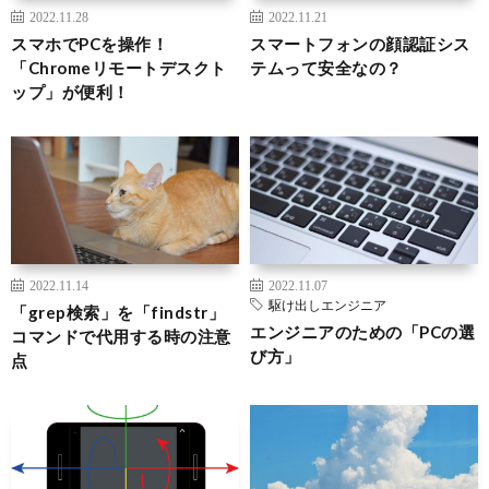
2022.11.28
2022.11.21
スマホでPCを操作！
スマートフォンの顔認証シス
「Chromeリモートデスクト
テムって安全なの？
ップ」が便利！
2022.11.14
2022.11.07
駆け出しエンジニア
「grep検索」を「findstr」
エンジニアのための「PCの選
コマンドで代用する時の注意
び方」
点