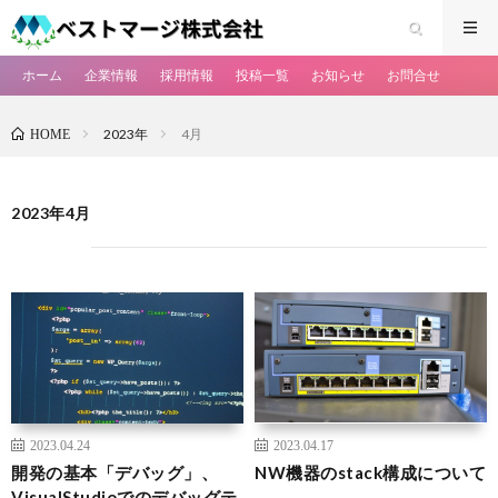
ホーム
企業情報
採用情報
投稿一覧
お知らせ
お問合せ
2023年
4月
HOME
2023年4月
2023.04.24
2023.04.17
開発の基本「デバッグ」、
NW機器のstack構成について
VisualStudioでのデバッグテ