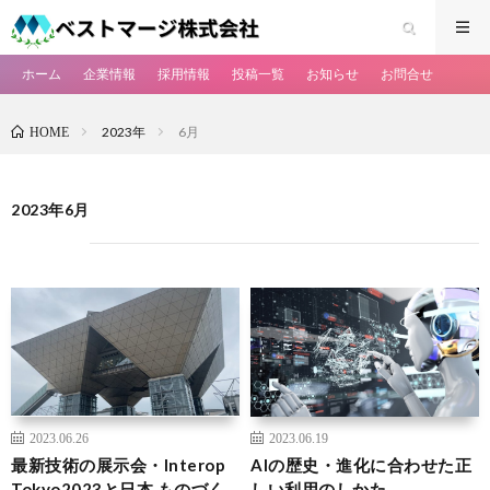
ホーム
企業情報
採用情報
投稿一覧
お知らせ
お問合せ
2023年
6月
HOME
2023年6月
2023.06.26
2023.06.19
最新技術の展示会・Interop
AIの歴史・進化に合わせた正
Tokyo2023と日本 ものづく
しい利用のしかた