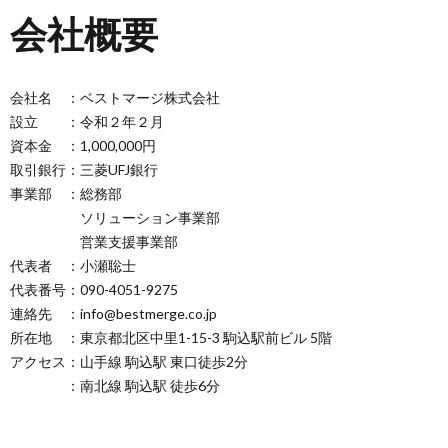
会社概要
会社名 ：ベストマージ株式会社
設立 ：令和２年２月
資本金 ：1,000,000円
取引銀行：三菱UFJ銀行
事業部 ：総務部
ソリューション事業部
営業支援事業部
代表者 ：小瀬聡士
代表番号：090-4051-9275
連絡先 ：info@bestmerge.co.jp
所在地 ：東京都北区中里1-15-3 駒込駅前ビル 5階
アクセス：山手線 駒込駅 東口徒歩2分
：南北線 駒込駅 徒歩6分