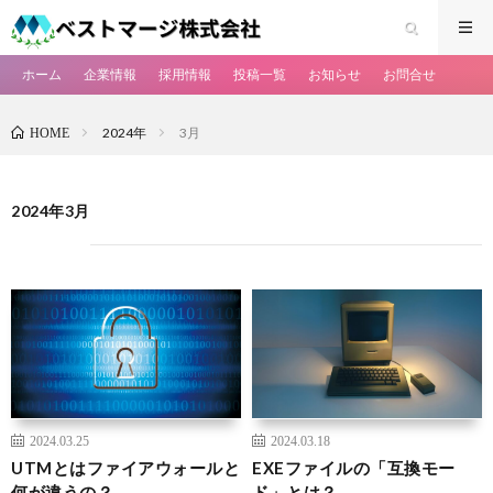
ホーム
企業情報
採用情報
投稿一覧
お知らせ
お問合せ
2024年
3月
HOME
2024年3月
2024.03.25
2024.03.18
UTMとはファイアウォールと
EXEファイルの「互換モー
何が違うの？
ド」とは？