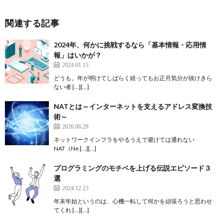
関連する記事
2024年、何かに挑戦するなら「基本情報・応用情
報」はいかが？
2024.01.15
どうも。年が明けてしばらく経ってもお正月気分が抜けきら
ない者 […][…]
NATとは～インターネットを支えるアドレス変換技
術～
2026.06.29
ネットワークインフラをやるうえで避けては通れない
NAT（Ne […][…]
プログラミングのモチベを上げる伝説エピソード３
選
2024.12.23
年末年始というのは、心機一転して何かを頑張ろうと思わせ
てくれ […][…]