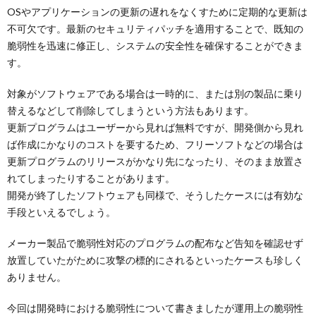
OSやアプリケーションの更新の遅れをなくすために定期的な更新は
不可欠です。最新のセキュリティパッチを適用することで、既知の
脆弱性を迅速に修正し、システムの安全性を確保することができま
す。
対象がソフトウェアである場合は一時的に、または別の製品に乗り
替えるなどして削除してしまうという方法もあります。
更新プログラムはユーザーから見れば無料ですが、開発側から見れ
ば作成にかなりのコストを要するため、フリーソフトなどの場合は
更新プログラムのリリースがかなり先になったり、そのまま放置さ
れてしまったりすることがあります。
開発が終了したソフトウェアも同様で、そうしたケースには有効な
手段といえるでしょう。
メーカー製品で脆弱性対応のプログラムの配布など告知を確認せず
放置していたがために攻撃の標的にされるといったケースも珍しく
ありません。
今回は開発時における脆弱性について書きましたが運用上の脆弱性