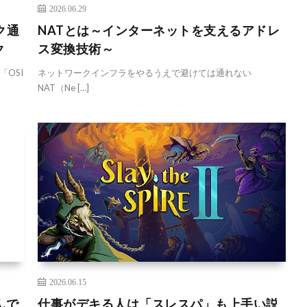
2026.06.29
ク通
NATとは～インターネットを支えるアドレ
ク
ス変換技術～
OSI
ネットワークインフラをやるうえで避けては通れない
NAT（Ne […]
2026.06.15
んで
仕事がデキる人は「スレスパ」も上手い説