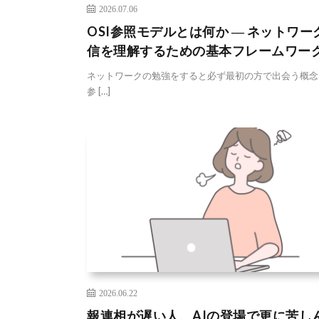
2026.07.06
OSI参照モデルとは何か ― ネットワー
信を理解するための基本フレームワー
ネットワークの勉強をすると必ず最初の方で出会う概念「
参 […]
2026.06.22
報連相が遅い人、AIの登場で更に苦し