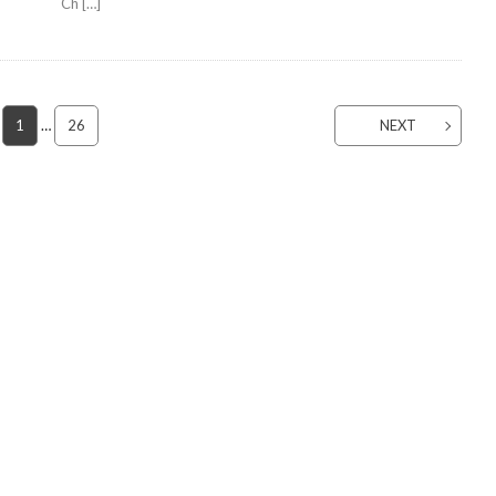
Ch […]
1
…
26
NEXT