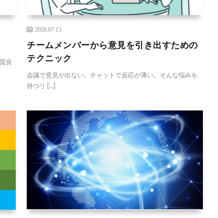
2026.07.13
」
チームメンバーから意見を引き出すための
テクニック
質良
会議で意見が出ない。チャットで反応が薄い。そんな悩みを
持つリ […]