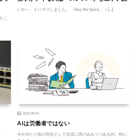
いや～、ドハマりしました。「Slay the Spire」（ […]
たこ
2026.06.01
AIは労働者ではない
、
今や当たり前の存在として生活に溶け込みつつあるAI。特に