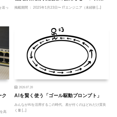
を送っ
掲載期間 ： 2025年1月23日〜 ITエンジニア（未経験 […]
2026.07.20
ーク
AIを賢く使う「ゴール駆動プロンプト」
みんながAIを活用するこの時代、差が付くのはどれだけ質良
く量 […]
を高