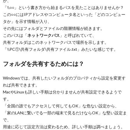
が、
「\\○○」という書き方から始まるパスを見たことはありませんか？
この○○にはIPアドレスやコンピュータ名といった「どのコンピュー
タか」を示す情報が入り、
その先にはフォルダとファイルの階層情報が続きます。
このパスは「
ネットワークパス
」と呼ばれていて、
共有フォルダはこのネットワークパスで場所を示します。
「\\PC①\共有フォルダ\共有ファイル.txt」みたいな感じです。
フォルダを共有するためには？
Windowsでは、共有したいフォルダのプロパティから設定を変更す
れば共有できます。
MacやLinuxも詳しい手順は分かりませんが共有設定できるようで
す。
「全国の誰でもアクセスして何してもOK」な危ない設定から、
「家のLANに繋いでる一部の端末で見るだけならOK」な堅い設定ま
で、
用途に応じて設定方法は変わるため、詳しい手順は調べましょう。