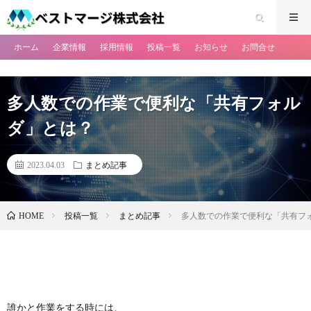
ホーム
企業情報
採用情報
投稿一覧
お知らせ
お問合せ
多人数での作業で便利な「共有フォル
ダ」とは？
2023.04.03
まとめ記事
投稿一覧
まとめ記事
多人数での作業で便利な「共有フ
HOME
誰かと作業をする時には、