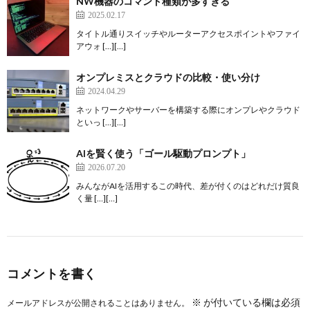
NW機器のコマンド種類が多すぎる
2025.02.17
タイトル通りスイッチやルーターアクセスポイントやファイ
アウォ […][…]
オンプレミスとクラウドの比較・使い分け
2024.04.29
ネットワークやサーバーを構築する際にオンプレやクラウド
といっ […][…]
AIを賢く使う「ゴール駆動プロンプト」
2026.07.20
みんながAIを活用するこの時代、差が付くのはどれだけ質良
く量 […][…]
コメントを書く
※
が付いている欄は必須
メールアドレスが公開されることはありません。