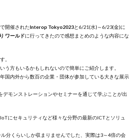
ッセで開催された
Interop Tokyo2023
と6/21(水)～6/23(金)に
り ワールド
に行ってきたので感想まとめのような内容にな
です。
なに？」という方もいるかもしれないので簡単にご紹介します。
開催され毎年国内外から数百の企業・団体が参加している大きな展示
をデモンストレーションやセミナーを通じて学ぶことが出
IoTにセキュリティなど様々な分野の最新のICTとソリュ
ール分くらいしか収まりませんでした、実際は3～4倍の会