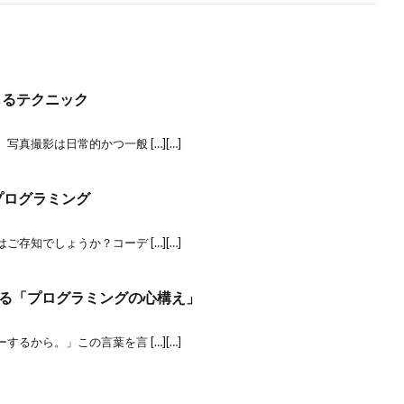
じるテクニック
真撮影は日常的かつ一般 […][…]
プログラミング
存知でしょうか？コーデ […][…]
る「プログラミングの心構え」
るから。」この言葉を言 […][…]