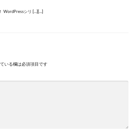
dPressシリ […][…]
ている欄は必須項目です