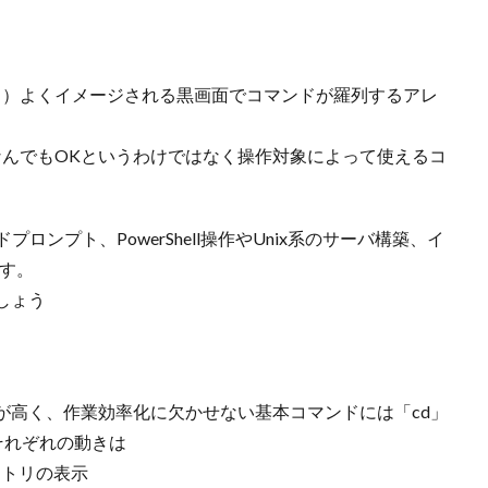
ス）よくイメージされる黒画面でコマンドが羅列するアレ
なんでもOKというわけではなく操作対象によって使えるコ
プロンプト、PowerShell操作やUnix系のサーバ構築、イ
です。
しょう
が高く、作業効率化に欠かせない基本コマンドには「cd」
、それぞれの動きは
クトリの表示