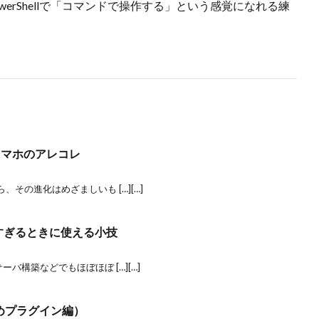
erShellで「コマンドで操作する」という感覚になれる練
スマホのアレコレ
その進化はめざましいも […][…]
きすぎるときに使える小技
バ構築などでもほぼほぼ […][…]
すめプラグイン編）