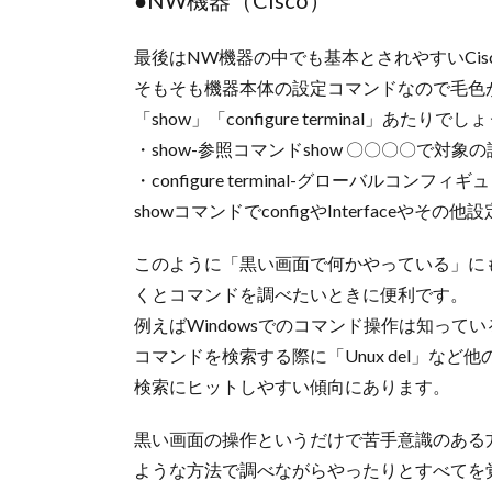
●NW機器（Cisco）
最後はNW機器の中でも基本とされやすいCis
そもそも機器本体の設定コマンドなので毛色
「show」「configure terminal」あたりで
・show-参照コマンドshow 〇〇〇〇で対
・configure terminal-グローバルコン
showコマンドでconfigやInterfaceやそ
このように「黒い画面で何かやっている」に
くとコマンドを調べたいときに便利です。
例えばWindowsでのコマンド操作は知って
コマンドを検索する際に「Unux del」な
検索にヒットしやすい傾向にあります。
黒い画面の操作というだけで苦手意識のある
ような方法で調べながらやったりとすべてを覚