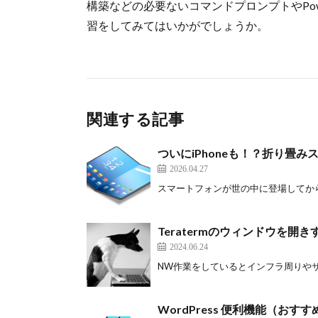
構築などの必要ないコマンドプロンプトやPow
習をしてみてはいかがでしょうか。
関連する記事
ついにiPhoneも！？折り畳み
2026.04.27
スマートフォンが世の中に登場してから、
Teratermのウィンドウを開
2024.06.24
NW作業をしているとインフラ周りやサー
WordPress 便利機能（おす