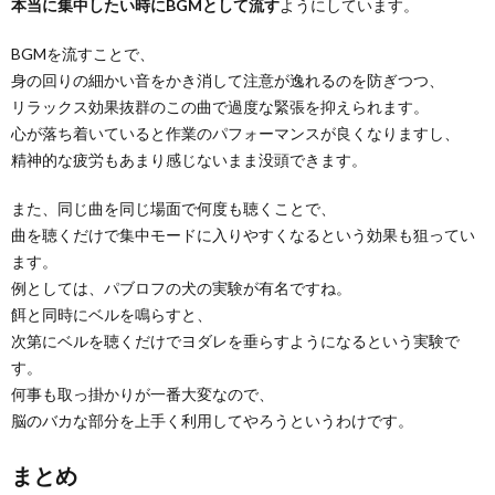
本当に集中したい時にBGMとして流す
ようにしています。
BGMを流すことで、
身の回りの細かい音をかき消して注意が逸れるのを防ぎつつ、
リラックス効果抜群のこの曲で過度な緊張を抑えられます。
心が落ち着いていると作業のパフォーマンスが良くなりますし、
精神的な疲労もあまり感じないまま没頭できます。
また、同じ曲を同じ場面で何度も聴くことで、
曲を聴くだけで集中モードに入りやすくなるという効果も狙ってい
ます。
例としては、パブロフの犬の実験が有名ですね。
餌と同時にベルを鳴らすと、
次第にベルを聴くだけでヨダレを垂らすようになるという実験で
す。
何事も取っ掛かりが一番大変なので、
脳のバカな部分を上手く利用してやろうというわけです。
まとめ