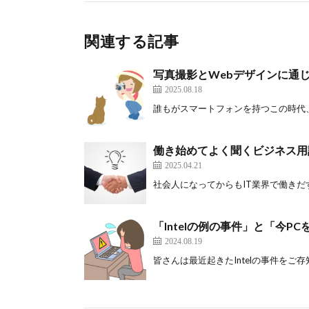
関連する記事
写真撮影とWebデザインに通
2025.08.18
誰もがスマートフォンを持つこの時代、写
働き始めてよく聞くビジネス用
2025.04.21
社会人になってからもIT業界で働きだすま
「Intelの例の事件」と「今P
2024.08.19
皆さんは最近起きたIntelの事件をご存知です