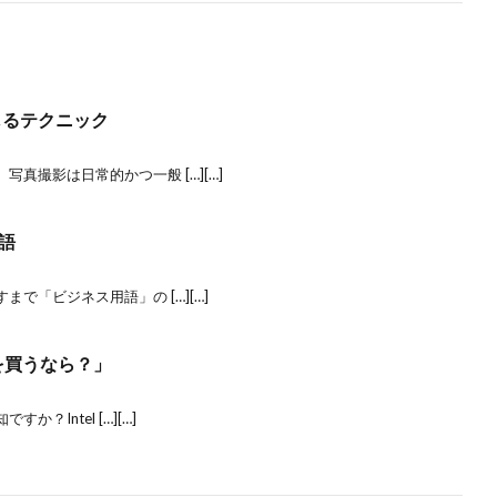
じるテクニック
真撮影は日常的かつ一般 […][…]
語
で「ビジネス用語」の […][…]
Cを買うなら？」
か？Intel […][…]