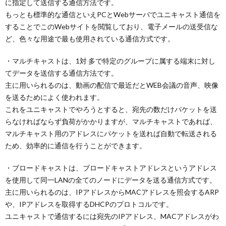
に指定して送信する通信方法です。
もっとも標準的な通信といえPCとWebサーバでユニキャスト通信を
することでこのWebサイトを閲覧しており、電子メールの送受信な
ど、色々な用途で最も使用されている通信方式です。
・マルチキャストは、1対 多で特定のグループに属する端末に対し
てデータを送信する通信方法です。
主に用いられるのは、動画の配信で最近だとWEB会議の音声、映像
を送るためによく使われます。
これをユニキャストでやろうとすると、宛先の数だけパケットを送
らなければならず負荷がかかりますが、マルチキャストであれば、
マルチキャスト用のアドレスにパケットを送れば自動で転送される
ため、効率的に通信を行うことができます。
・ブロードキャストは、ブロードキャストアドレスというアドレス
を使用して同一LANの全てのノードにデータを送る通信方式です。
主に用いられるのは、IPアドレスからMACアドレスを照会するARP
や、IPアドレスを取得するDHCPのプロトコルです。
ユニキャストで通信するには宛先のIPアドレス、MACアドレスがわ