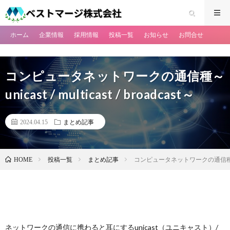
ホーム
企業情報
採用情報
投稿一覧
お知らせ
お問合せ
コンピュータネットワークの通信種～
unicast / multicast / broadcast～
2024.04.15
まとめ記事
投稿一覧
まとめ記事
コンピュータネットワークの通信種～unicast
HOME
ネットワークの通信に携わると耳にするunicast（ユニキャスト）/