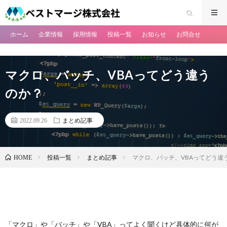
ホーム
企業情報
採用情報
投稿一覧
お知らせ
お問合せ
マクロ、バッチ、VBAってどう違う
のか？
2022.09.26
まとめ記事
投稿一覧
まとめ記事
マクロ、バッチ、VBAってどう違
HOME
「マクロ」や「バッチ」や「VBA」ってよく聞くけど具体的に何が