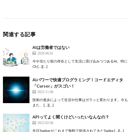
関連する記事
AIは労働者ではない
2026.06.01
今や当たり前の存在として生活に溶け込みつつあるAI。特に
Ch […][…]
AIパワーで快適プログラミング！コードエディタ
「Cursor」がスゴい！
2023.11.06
技術の進歩によって生活や仕事はガラッと変わります。今も
また、 […][…]
APIってよく聞くけどいったいなんなの？
2023.02.06
先日Twitterがこれまで無料で提供されてきたTwitte […][…]