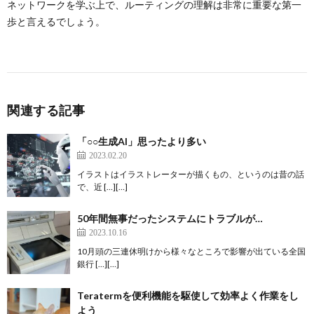
ネットワークを学ぶ上で、ルーティングの理解は非常に重要な第一
歩と言えるでしょう。
関連する記事
「○○生成AI」思ったより多い
2023.02.20
イラストはイラストレーターが描くもの、というのは昔の話
で、近 […][…]
50年間無事だったシステムにトラブルが…
2023.10.16
10月頭の三連休明けから様々なところで影響が出ている全国
銀行 […][…]
Teratermを便利機能を駆使して効率よく作業をし
よう