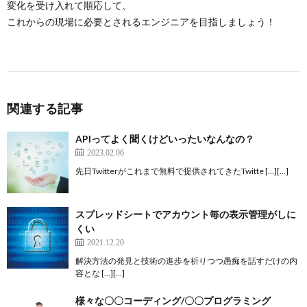
変化を受け入れて順応して、
これからの現場に必要とされるエンジニアを目指しましょう！
関連する記事
APIってよく聞くけどいったいなんなの？
2023.02.06
先日Twitterがこれまで無料で提供されてきたTwitte […][…]
スプレッドシートでアカウント毎の表示管理がしに
くい
2021.12.20
解決方法の発見と技術の進歩を祈りつつ愚痴を話すだけの内
容とな […][…]
様々な〇〇コーディング/〇〇プログラミング