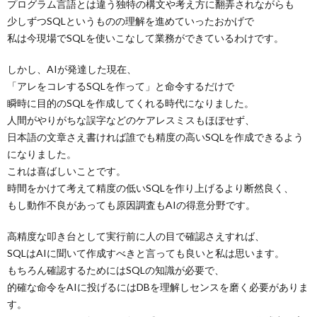
プログラム言語とは違う独特の構文や考え方に翻弄されながらも
少しずつSQLというものの理解を進めていったおかげで
私は今現場でSQLを使いこなして業務ができているわけです。
しかし、AIが発達した現在、
「アレをコレするSQLを作って」と命令するだけで
瞬時に目的のSQLを作成してくれる時代になりました。
人間がやりがちな誤字などのケアレスミスもほぼせず、
日本語の文章さえ書ければ誰でも精度の高いSQLを作成できるよう
になりました。
これは喜ばしいことです。
時間をかけて考えて精度の低いSQLを作り上げるより断然良く、
もし動作不良があっても原因調査もAIの得意分野です。
高精度な叩き台として実行前に人の目で確認さえすれば、
SQLはAIに聞いて作成すべきと言っても良いと私は思います。
もちろん確認するためにはSQLの知識が必要で、
的確な命令をAIに投げるにはDBを理解しセンスを磨く必要がありま
す。