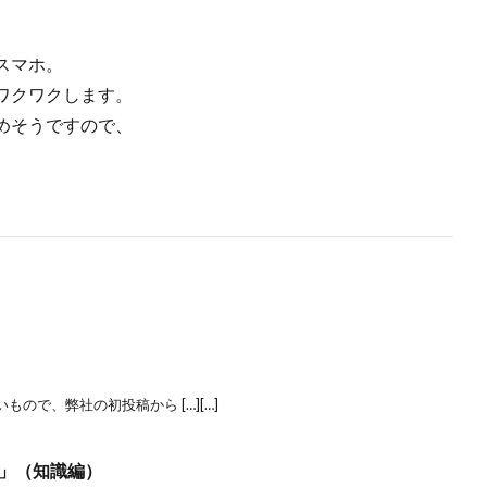
スマホ。
ワクワクします。
めそうですので、
ので、弊社の初投稿から […][…]
」（知識編）