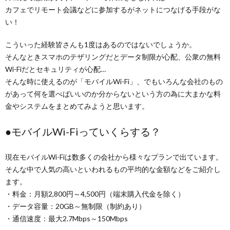
カフェでリモート会議などに参加するがネットにつなげる手段がな
い！
こういった経験皆さんも1度はあるのではないでしょうか。
そんなときスマホのテザリングだとデータ制限が心配、公衆の無料
Wi-Fiだとセキュリティが心配…
そんな時に使えるのが「モバイルWi-Fi」、でもいろんな会社のもの
があって何を選べばいいのか分からないという方の為に大まかな料
金やシステムをまとめてみようと思います。
●モバイルWi-Fiっていくらする？
現在モバイルWi-Fiは数多くの会社から様々なプランで出ています。
そんな中で人気の高いといわれるもの平均的な金額などをご紹介し
ます。
・料金：月額2,800円～4,500円（端末購入代金を除く）
・データ容量：20GB～無制限（制約あり）
・通信速度：最大2.7Mbps～150Mbps