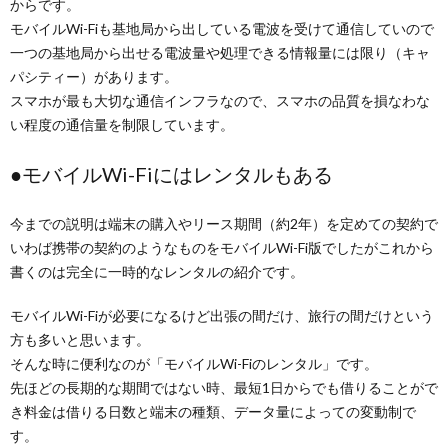
からです。
モバイルWi-Fiも基地局から出している電波を受けて通信していので
一つの基地局から出せる電波量や処理できる情報量には限り（キャ
パシティー）があります。
スマホが最も大切な通信インフラなので、スマホの品質を損なわな
い程度の通信量を制限しています。
●モバイルWi-Fiにはレンタルもある
今までの説明は端末の購入やリース期間（約2年）を定めての契約で
いわば携帯の契約のようなものをモバイルWi-Fi版でしたがこれから
書くのは完全に一時的なレンタルの紹介です。
モバイルWi-Fiが必要になるけど出張の間だけ、旅行の間だけという
方も多いと思います。
そんな時に便利なのが「モバイルWi-Fiのレンタル」です。
先ほどの長期的な期間ではない時、最短1日からでも借りることがで
き料金は借りる日数と端末の種類、データ量によっての変動制で
す。