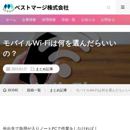
ホーム
企業情報
採用情報
投稿一覧
お知らせ
お問合せ
モバイルWi-Fiは何を選んだらいい
の？
2023.03.27
まとめ記事
投稿一覧
まとめ記事
モバイルWi-Fiは何を選んだらい
HOME
外出先で急用が入りノートPCで作業をしなければ！