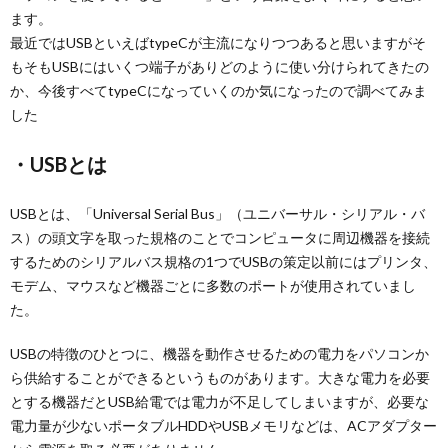
ます。
最近ではUSBといえばtypeCが主流になりつつあると思いますがそ
もそもUSBにはいくつ端子がありどのように使い分けられてきたの
か、今後すべてtypeCになっていくのか気になったので調べてみま
した
・USBとは
USBとは、「Universal Serial Bus」（ユニバーサル・シリアル・バ
ス）の頭文字を取った規格のことでコンピュータに周辺機器を接続
するためのシリアルバス規格の1つでUSBの策定以前にはプリンタ、
モデム、マウスなど機器ごとに多数のポートが使用されていまし
た。
USBの特徴のひとつに、機器を動作させるための電力をパソコンか
ら供給することができるというものがあります。大きな電力を必要
とする機器だとUSB給電では電力が不足してしまいますが、必要な
電力量が少ないポータブルHDDやUSBメモリなどは、ACアダプター