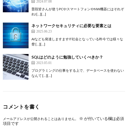
2024.07.08
普段皆さんが使うPCやスマートフォンやNW機器にはそれぞ
れI […][…]
ネットワークセキュリティに必要な要素とは
2025.06.23
AIなども発達しますますIT社会となっている昨今では様々な
脅 […][…]
SQLはどのように勉強していくべきか？
2023.05.01
プログラミングの仕事をする上で、データベースを使わない
なんて […][…]
コメントを書く
※
が付いている欄は必須
メールアドレスが公開されることはありません。
項目です