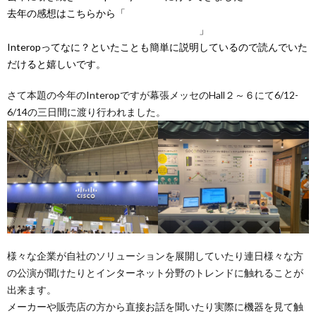
去年の感想はこちらから「
最新技術の展示会・Interop Tokyo2023
と日本 ものづくり ワールドに行ってきた！
」
Interopってなに？といたことも簡単に説明しているので読んでいた
だけると嬉しいです。
さて本題の今年のInteropですが幕張メッセのHall２～６にて6/12-
6/14の三日間に渡り行われました。
様々な企業が自社のソリューションを展開していたり連日様々な方
の公演が聞けたりとインターネット分野のトレンドに触れることが
出来ます。
メーカーや販売店の方から直接お話を聞いたり実際に機器を見て触