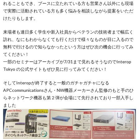
れることもでき、ブースに立たれている方も営業さん以外にも現場
で実際に活動されている方も多く悩みを相談しながら提案をいただ
けたりもします。
来場者も連日多く学生や新入社員からベテランの技術者まで幅広く
訪れ、なにもわからなくても行くだけで様々なものが目に入るので
無料で行けるので知らなかったという方はぜひ次の機会に行ってみ
てください！
一部のセミナーはアーカイブが7/31まで見れるそうなのでInterop
Tokyo の公式サイトもぜひ見に行ってみてください！
そしてInteropが終了すると一般のガチャガチャになる
APCcommunicationsさん・NW機器メーカーさん監修のもと手のひ
らネットワーク機器も第２弾が会場にて先行されており一部入手し
ました