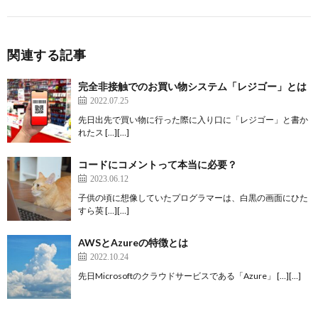
関連する記事
完全非接触でのお買い物システム「レジゴー」とは
2022.07.25
先日出先で買い物に行った際に入り口に「レジゴー」と書か
れたス […][…]
コードにコメントって本当に必要？
2023.06.12
子供の頃に想像していたプログラマーは、白黒の画面にひた
すら英 […][…]
AWSとAzureの特徴とは
2022.10.24
先日Microsoftのクラウドサービスである「Azure」 […][…]