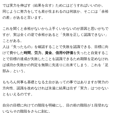
では実力を伸ばす（結果を出す）ためにはどうすればいいのか。
同じように努力をしても差が生まれるのは何故か、そこには「余裕
の差」があると言います。
これを聞くと余裕がないから上手くいかないのが原因と思いがちで
すが、実は全くの逆で余裕があると「失敗を正しく認識できない」
ことがある。
人は『失ったもの』を確認することで失敗を認識できる、目標に向
けて費やした
時間、労力、資金、信用や評価
を失ったと自覚するこ
とで目標の達成が失敗したことを認識できるため期限を定めなけれ
ば成功か失敗かの判定を無限に先送りに出来てしまう、これを「足
部み」という。
もちろん何事も基礎となる土台があっての事ではありますが努力の
方向性、認識を改めなければ永遠に結果は出ず「実力」はつかない
ともいえるのです。
自分の目標に向けての階段を明確にし、目の前の階段が１段登れな
いならその階段をさらに刻む。