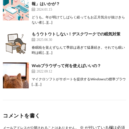
報」はいかが？
2024.01.15
どうも。年が明けてしばらく経ってもお正月気分が抜けきら
ない者 […][…]
もうウトウトしない！デスクワークでの眠気対策
2025.06.30
春眠暁を覚えずなんて季節は過ぎて猛暑続き。それでも眠い
時は眠 […][…]
Webブラウザって何を使えばいいの？
2022.09.12
マイクロソフトがサポートを提供するWindowsの標準ブラウ
[…][…]
コメントを書く
※
が付いている欄は必須
メールアドレスが公開されることはありません。