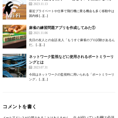
2023.11.13
最近プライベートや仕事で飛行機に乗る機会も多く移動中は
国内移 […][…]
麻雀の練習問題アプリを作成してみた①
2021.11.06
先日の友人との会話 友人「もうすぐ麻雀のプロ試験があるん
だ。 […][…]
ネットワーク監視などに使用されるポートミラーリ
ングとは
2023.07.31
今回はネットワークの監視時に用いられる「ポートミラーリ
ング」 […][…]
コメントを書く
※
が付いている欄は必須
メールアドレスが公開されることはありません。