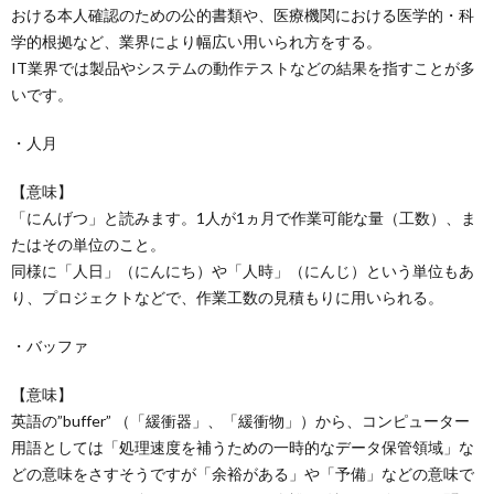
おける本人確認のための公的書類や、医療機関における医学的・科
学的根拠など、業界により幅広い用いられ方をする。
IT業界では製品やシステムの動作テストなどの結果を指すことが多
いです。
・人月
【意味】
「にんげつ」と読みます。1人が1ヵ月で作業可能な量（工数）、ま
たはその単位のこと。
同様に「人日」（にんにち）や「人時」（にんじ）という単位もあ
り、プロジェクトなどで、作業工数の見積もりに用いられる。
・バッファ
【意味】
英語の”buffer” （「緩衝器」、「緩衝物」）から、コンピューター
用語としては「処理速度を補うための一時的なデータ保管領域」な
どの意味をさすそうですが「余裕がある」や「予備」などの意味で