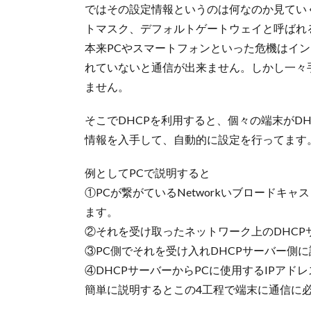
ではその設定情報というのは何なのか見ていく
トマスク、デフォルトゲートウェイと呼ばれ
本来PCやスマートフォンといった危機はイン
れていないと通信が出来ません。しかし一々
ません。
そこでDHCPを利用すると、個々の端末がD
情報を入手して、自動的に設定を行ってます
例としてPCで説明すると
①PCが繋がているNetworkいブロードキ
ます。
②それを受け取ったネットワーク上のDHCP
③PC側でそれを受け入れDHCPサーバー側
④DHCPサーバーからPCに使用するIPアド
簡単に説明するとこの4工程で端末に通信に