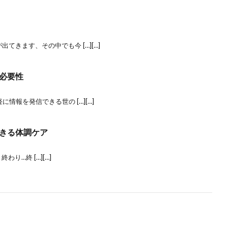
てきます、その中でも今 […][…]
必要性
情報を発信できる世の […][…]
きる体調ケア
り…終 […][…]