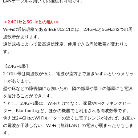
LANケーブルを用いての接続も可能です。
＜2.4GHzと5GHzとの違い＞
Wi-Fiの通信規格であるIEEE 802.11には、2.4GHzと5GHzの2つの周
波数帯があります。
通信規格によって最高通信速度、使用できる周波数帯が変わりま
す。
【2.4GHz帯】
2.4GHz帯は周波数が低く、電波が遠方まで届きやすいというメリッ
トがあります。
壁や床などの障害物にも強いため、隣の部屋や階上の部屋にも電波
を届けることができます。
ただし、2.4GHz帯は、Wi-Fiだけでなく、家電やIHクッキングヒー
ター、Bluetoothなど、ほかの機器でも利用される周波数帯です。
例えば2.4GHzのWi-Fiルーターの近くに電子レンジがあれば、お互い
の電波が干渉し合い、Wi-Fi（無線LAN）の電波が弱まったりもしま
す。