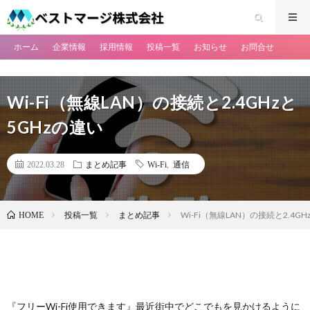
ホーム
企業情報
採用情報
投稿一覧
お知らせ
お問合せ
Wi-Fi（無線LAN）の接続と2.4GHzと
5GHzの違い
2022.03.28
まとめ記事
Wi-Fi
,
通信
投稿一覧
まとめ記事
Wi-Fi（無線LAN）の接続と2.4G
HOME
『フリーWi-Fi使用できます』最近街中でどこでもを見かけるように