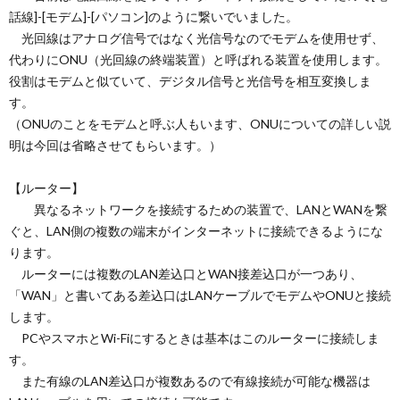
話線]-[モデム]-[パソコン]のように繋いでいました。
光回線はアナログ信号ではなく光信号なのでモデムを使用せず、
代わりにONU（光回線の終端装置）と呼ばれる装置を使用します。
役割はモデムと似ていて、デジタル信号と光信号を相互変換しま
す。
（ONUのことをモデムと呼ぶ人もいます、ONUについての詳しい説
明は今回は省略させてもらいます。）
【ルーター】
異なるネットワークを接続するための装置で、LANとWANを繋
ぐと、LAN側の複数の端末がインターネットに接続できるようにな
ります。
ルーターには複数のLAN差込口とWAN接差込口が一つあり、
「WAN」と書いてある差込口はLANケーブルでモデムやONUと接続
します。
PCやスマホとWi-Fiにするときは基本はこのルーターに接続しま
す。
また有線のLAN差込口が複数あるので有線接続が可能な機器は