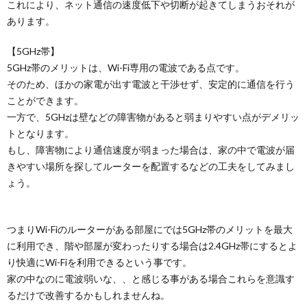
これにより、ネット通信の速度低下や切断が起きてしまうおそれが
あります。
【5GHz帯】
5GHz帯のメリットは、Wi-Fi専用の電波である点です。
そのため、ほかの家電が出す電波と干渉せず、安定的に通信を行う
ことができます。
一方で、5GHzは壁などの障害物があると弱まりやすい点がデメリッ
トとなります。
もし、障害物により通信速度が弱まった場合は、家の中で電波が届
きやすい場所を探してルーターを配置するなどの工夫をしてみまし
ょう。
つまりWi-Fiのルーターがある部屋にでは5GHz帯のメリットを最大
に利用でき、階や部屋が変わったりする場合は2.4GHz帯にするとよ
り快適にWi-Fiを利用できるという事です。
家の中なのに電波弱いな、、と感じる事がある場合これらを意識す
るだけで改善するかもしれませんね。