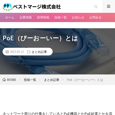
ホーム
企業情報
採用情報
投稿一覧
お知らせ
お問合せ
PoE（ぴーおーいー）とは
2025.05.12
まとめ記事
投稿一覧
まとめ記事
PoE（ぴーおーいー）とは
HOME
ネットワーク周りの仕事をしているとPoE機器とかPoE給電とかを耳