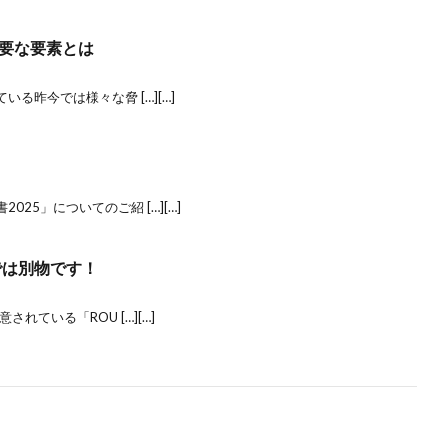
要な要素とは
いる昨今では様々な脅 […][…]
25」についてのご紹 […][…]
Aでは別物です！
されている「ROU […][…]