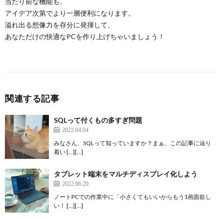
当たり前な機能も、
アイデア次第でより一層便利になります。
溢れ出る想像力を存分に発揮して、
あなただけの快適なPCを作り上げちゃいましょう！
関連する記事
SQLって付くもの多すぎ問題
2022.04.04
みなさん、SQLって知っていますか？まぁ、この記事に辿り
着い […][…]
タブレット端末をマルチディスプレイ化しよう
2022.06.20
ノートPCでの作業中に「小さくてもいいからもう1画面欲し
い！ […][…]