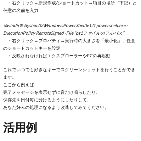
・右クリック→新規作成/ショートカット→項目の場所（下記）と
任意の名前を入力
%windir%\System32\WindowsPowerShell\v1.0\powershell.exe -
ExecutionPolicy RemoteSigned -File “ps1ファイルのフルパス”
・右クリック→プロパティ→実行時の大きさを「最小化」、任意
のショートカットキーを設定
・反映されなければエクスプローラーやPCの再起動
これでいつでも好きなキーでスクリーンショットを行うことができ
ます。
ここから例えば、
完了メッセージを表示せずに音だけ鳴らしたり、
保存先を日付毎に分けるようにしたりして、
あなた好みの処理になるよう改造してみてください。
活用例