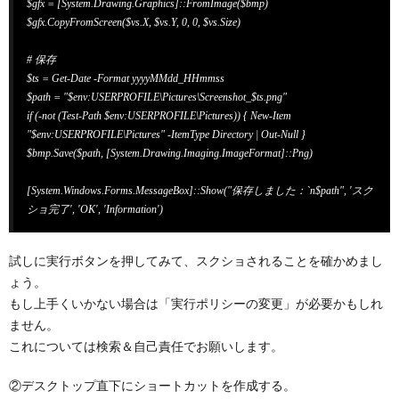
$gfx = [System.Drawing.Graphics]::FromImage($bmp)

$gfx.CopyFromScreen($vs.X, $vs.Y, 0, 0, $vs.Size)

# 保存

$ts = Get-Date -Format yyyyMMdd_HHmmss

$path = "$env:USERPROFILE\Pictures\Screenshot_$ts.png"

if (-not (Test-Path $env:USERPROFILE\Pictures)) { New-Item 
"$env:USERPROFILE\Pictures" -ItemType Directory | Out-Null }

$bmp.Save($path, [System.Drawing.Imaging.ImageFormat]::Png)

[System.Windows.Forms.MessageBox]::Show("保存しました：`n$path", 'スク
ショ完了', 'OK', 'Information')
試しに実行ボタンを押してみて、スクショされることを確かめまし
ょう。
もし上手くいかない場合は「実行ポリシーの変更」が必要かもしれ
ません。
これについては検索＆自己責任でお願いします。
②デスクトップ直下にショートカットを作成する。