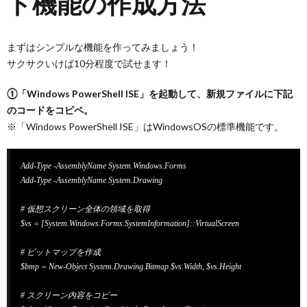
ト機能の作成方法
まずはシンプルな機能を作ってみましょう！
サクサクいけば10分程度で試せます！
①「Windows PowerShell ISE」を起動して、新規ファイルに下記
のコードをコピペ。
※「Windows PowerShell ISE」はWindowsOSの標準機能です。
Add-Type -AssemblyName System.Windows.Forms

Add-Type -AssemblyName System.Drawing

# 仮想スクリーン全体の領域を取得

$vs = [System.Windows.Forms.SystemInformation]::VirtualScreen

# ビットマップを作成

$bmp = New-Object System.Drawing.Bitmap $vs.Width, $vs.Height

# スクリーン内容をコピー
