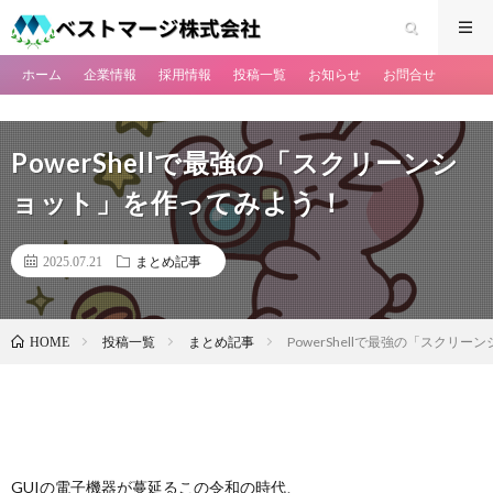
ホーム
企業情報
採用情報
投稿一覧
お知らせ
お問合せ
PowerShellで最強の「スクリーンシ
ョット」を作ってみよう！
2025.07.21
まとめ記事
投稿一覧
まとめ記事
PowerShellで最強の「スクリ
HOME
GUIの電子機器が蔓延るこの令和の時代、