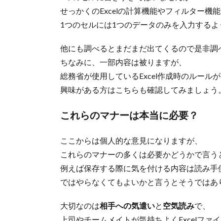
せっかくのExcelの計算機能やフィルター機
1つのセルには1つのデータのみを入力する
他にも調べるとまだまだ出てくるので是非調
ちなみに、一部内容は被りますが、
総務省が使用しているExcel作成時のルールが
興味がある方はこちらも確認してみましょう
これらのマナーは本当に必要？
ここからは個人的な意見になりますが、
これらのマナーの多くは必要かどうかで言う
例えば保存する際に気を付ける内容は読み手
ではやらなくてもよいかと言うとそうではあ
大切なのは
相手への気遣い
と
空気読み
で、
上司やチームメイトが気持ちよくExcelファ