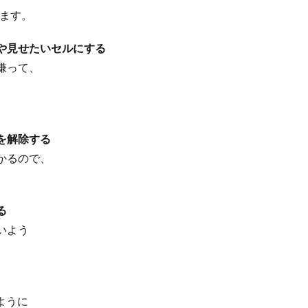
みます。
や見せたいセルにする
嫌って、
を解除する
かるので、
る
いよう
ように