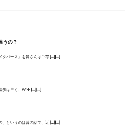
違うの？
バース」を皆さんはご存 […][…]
は早く、Wi-F […][…]
というのは昔の話で、近 […][…]