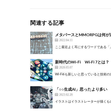
関連する記事
メタバースとMMORPGは何が
2022.04.11
ここ最近よく耳にするワードである「メタ
新時代のWi-Fi Wi‑Fi 7とは？
2026.05.07
Wi-Fi6も新しいと思っていると技術の進歩
「○○生成AI」思ったより多い
2023.02.20
イラストはイラストレーターが描くもの、