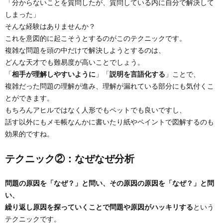
「分からないことを質問したが、質問している内に自分で解決して
しまった」
そんな経験はありませんか？
これを意図的に起こそうとするのがこのテクニックです。
複雑な問題を頭の中だけで解決しようとするのは、
どんな天才でも難易度が高いことでしょう。
「
相手が理解しやすいように
」「
説明を言語化する
」ことで、
複雑だった問題の理解が進み、理解が漏れている部分にも気付くこ
とができます。
もちろんアヒルではなく人形でもペットでも良いですし、
話す以外にもメモ帳なんかに書いたり紙やペイントで図解するのも
効果的ですね。
テクニック②：なぜなぜ分析
問題の原因を「なぜ？」と問い、その原因の原因を「なぜ？」と問
い、
繰り返し原因を探っていくことで問題や原因がハッキリする
という
テクニックです。