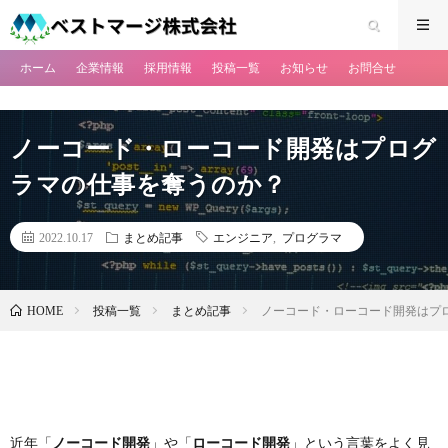
ホーム
企業情報
採用情報
投稿一覧
お知らせ
お問合せ
ノーコード・ローコード開発はプログ
ラマの仕事を奪うのか？
2022.10.17
まとめ記事
エンジニア
,
プログラマ
投稿一覧
まとめ記事
ノーコード・ローコード開発はプ
HOME
近年「
ノーコード開発
」や「
ローコード開発
」という言葉をよく見