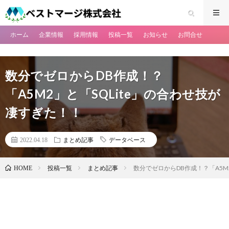
ホーム
企業情報
採用情報
投稿一覧
お知らせ
お問合せ
数分でゼロからDB作成！？
「A5M2」と「SQLite」の合わせ技が
凄すぎた！！
2022.04.18
まとめ記事
データベース
投稿一覧
まとめ記事
数分でゼロからDB作成！？「A5M
HOME