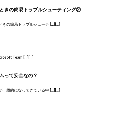
ときの簡易トラブルシューティング②
の簡易トラブルシューテ […][…]
t Team […][…]
ムって安全なの？
般的になってきている中 […][…]