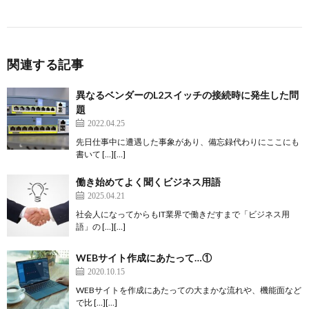
関連する記事
異なるベンダーのL2スイッチの接続時に発生した問
題
2022.04.25
先日仕事中に遭遇した事象があり、備忘録代わりにここにも
書いて […][…]
働き始めてよく聞くビジネス用語
2025.04.21
社会人になってからもIT業界で働きだすまで「ビジネス用
語」の […][…]
WEBサイト作成にあたって…①
2020.10.15
WEBサイトを作成にあたっての大まかな流れや、機能面など
で比 […][…]