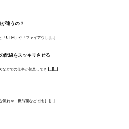
何が違うの？
TM」や「ファイアウ […][…]
ク周りの配線をスッキリさせる
どでの仕事が普及してき […][…]
れや、機能面などで比 […][…]