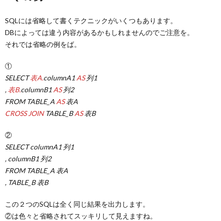
SQLには省略して書くテクニックがいくつもあります。
DBによっては違う内容があるかもしれませんのでご注意を。
それでは省略の例をば。
①
SELECT
表A.
columnA1
AS
列1
,
表B.
columnB1
AS
列2
FROM TABLE_A
AS
表A
CROSS JOIN
TABLE_B
AS
表B
②
SELECT columnA1 列1
, columnB1 列2
FROM TABLE_A 表A
, TABLE_B 表B
この２つのSQLは全く同じ結果を出力します。
②は色々と省略されてスッキリして見えますね。