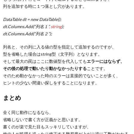
列を追加する時に１つ落とし穴があります。
DataTable dt = new DataTable();
dt.Columns.Add(“列名１”
, string
);
dt.Columns.Add(“列名２”);
列名と、その列に入る値の型を指定して追加するのですが、
型を省略した場合はstring型（文字列）となります。
そして最大の罠はここに数値型を代入しても
エラーにはならず、
その後の処理で動いたり動かなかったりする
ことです。
そのため動かなかった時のエラーは直接的でないことが多く、
ヒントの少ない間違い探しをすることになります。
まとめ
全く同じ動作になるなら、
省略しないで書く方が正義かと思います。
書くのが楽で見た目もスッキリしていますが、
他の人が処理を追ったり修正する難易度が上がり逆に工数がかかる