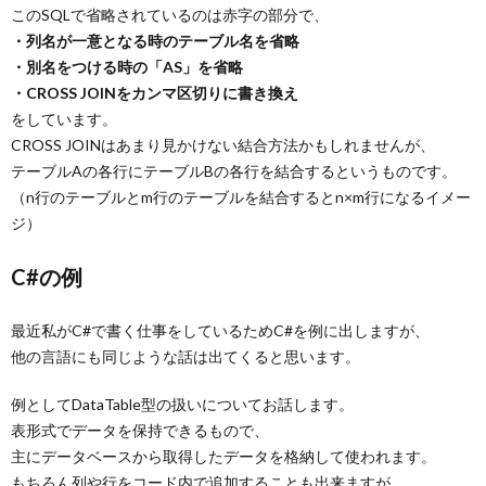
このSQLで省略されているのは赤字の部分で、
・列名が一意となる時のテーブル名を省略
・別名をつける時の「AS」を省略
・CROSS JOINをカンマ区切りに書き換え
をしています。
CROSS JOINはあまり見かけない結合方法かもしれませんが、
テーブルAの各行にテーブルBの各行を結合するというものです。
（n行のテーブルとm行のテーブルを結合するとn×m行になるイメー
ジ）
C#の例
最近私がC#で書く仕事をしているためC#を例に出しますが、
他の言語にも同じような話は出てくると思います。
例としてDataTable型の扱いについてお話します。
表形式でデータを保持できるもので、
主にデータベースから取得したデータを格納して使われます。
もちろん列や行をコード内で追加することも出来ますが、