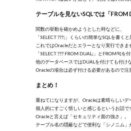
テーブルを見ないSQLでは「FROM 
関数の挙動を確かめようとした時などに、
「SELECT ???;」くらいの簡単なSQLを書く
これではOracleだとエラーとなり実行できま
「SELECT ??? FROM DUAL;」とFRO
他のデータベースではDUALを付けても付け
Oracleの場合は必ず付ける必要があるので
まとめ！
重ねてになりますが、Oracleは素晴らしい
個人的にすごく惜しいと感じるというお話で
Oracleと言えば「セキュリティ面の強さ」。
テーブル名の隠蔽などで便利な「シノニム」