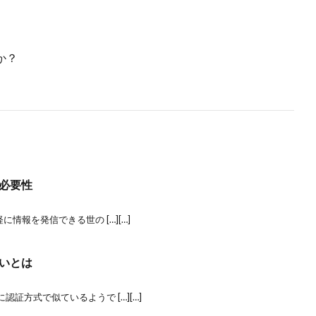
か？
必要性
情報を発信できる世の […][…]
いとは
証方式で似ているようで […][…]