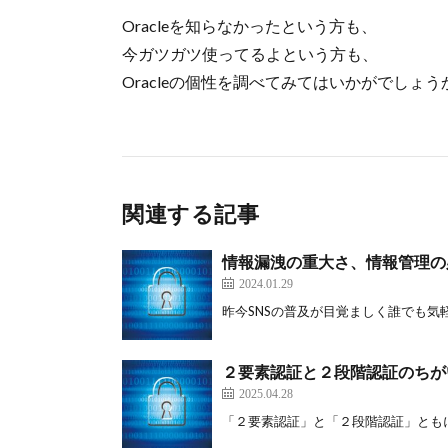
Oracleを知らなかったという方も、
今ガツガツ使ってるよという方も、
Oracleの個性を調べてみてはいかがでしょう
関連する記事
情報漏洩の重大さ、情報管理の
2024.01.29
昨今SNSの普及が目覚ましく誰でも気軽に
２要素認証と２段階認証のちが
2025.04.28
「２要素認証」と「２段階認証」ともに認