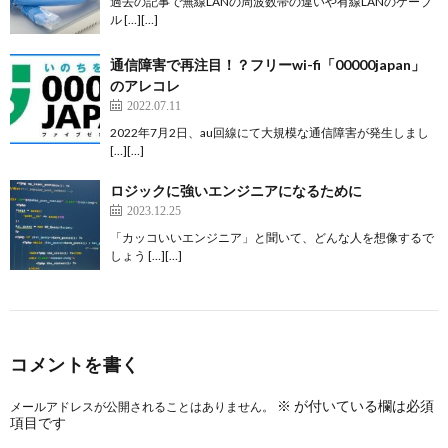
過去の記事で無線LANの周波数帯の違いや有線LANのケーブ
ル […][…]
通信障害で再注目！？フリーwi-fi「00000japan」
のアレコレ
2022.07.11
2022年7月2日、au回線にて大規模な通信障害が発生しまし
[…][…]
ロジックに強いエンジニアになるために
2023.12.25
「カッコいいエンジニア」と聞いて、どんな人を想像するで
しょう […][…]
コメントを書く
※
が付いている欄は必須
メールアドレスが公開されることはありません。
項目です