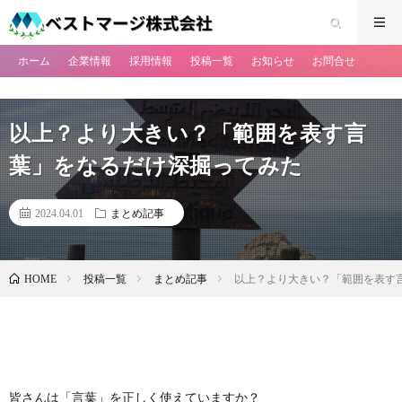
ホーム
企業情報
採用情報
投稿一覧
お知らせ
お問合せ
以上？より大きい？「範囲を表す言
葉」をなるだけ深掘ってみた
2024.04.01
まとめ記事
投稿一覧
まとめ記事
以上？より大きい？「範囲を表す
HOME
皆さんは「言葉」を正しく使えていますか？