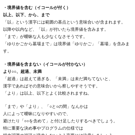
・境界値を含む（イコールが付く）
以上、以下、から、まで
「以」という漢字には範囲の基点という意味合いが含まれます。
以降や以内など、「以」が付いたら境界値を含みます。
「まで」が曖昧な人も少なくなさそうです。
「ゆりかごから墓場まで」は境界値「ゆりかご」「墓場」を含みま
す。
・境界値を含まない（イコールが付かない）
より○○、超過、未満
「超過」は超えて過ぎる、「未満」は未だ満ちてないと、
漢字であればその意味合いから察しやすそうです。
「より」は以上、以下とよく比較されますね。
「まで」や「より」、「○と○の間」なんかは
人によって曖昧になりやすいので、
避けたり「○○を含めて」と付け足したりするべきでしょう。
特に重要な決め事やプログラムの仕様では