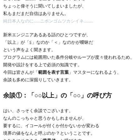
ちょっと偉そうに聞いてしまいましたが、
私もまだまだ自信はありません。
純日本人なのに……ニポンゴムツカシイネ………
新米エンジニアあるある話のひとつですが、
「以上」が「≦」なのか「＜」なのかが曖昧だ
という声をよく聞きます。
プログラムには範囲用いた条件分岐やループが度々使われるため、
開発や設計をする上で必須の知識です。
今回は皆さんが「
範囲を表す言葉
」マスターになれるよう、
余談も多めに深掘りしていきます。
余談①：「○○以上」の「○○」の呼び方
はい、さっそく余談でございます。
なんのこっちゃと思うかもしれませんが、
要するに、イコールが付くか付かないかが変わる
境界の値をなんと呼ぶのか？ということです。