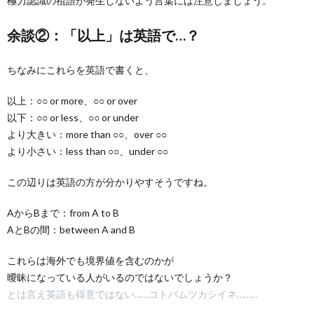
極力認識の祖語が発生しないよう言葉には注意しましょう。
余談②：「以上」は英語で…？
ちなみにこれらを英語で書くと、
以上：○○ or more、○○ or over
以下：○○ or less、○○ or under
より大きい：more than ○○、over ○○
より小さい：less than ○○、under ○○
この辺りは英語の方が分かりやすそうですね。
AからBまで：from A to B
AとBの間：between A and B
これらは海外でも境界値を含むのかが
曖昧になっている人がいるのではないでしょうか？
とは言え英語も得意ではない……コトバムツカシイネ………