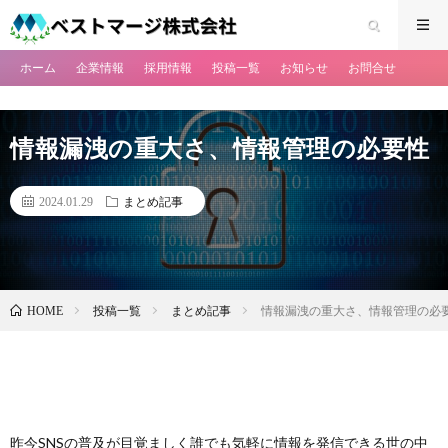
ホーム
企業情報
採用情報
投稿一覧
お知らせ
お問合せ
情報漏洩の重大さ、情報管理の必要性
2024.01.29
まとめ記事
投稿一覧
まとめ記事
情報漏洩の重大さ、情報管理の必
HOME
昨今SNSの普及が目覚ましく誰でも気軽に情報を発信できる世の中