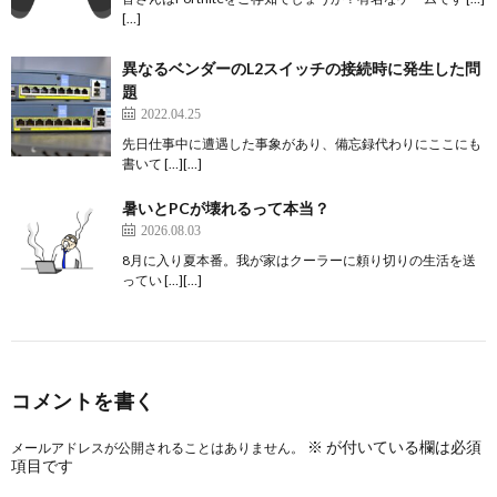
[…]
異なるベンダーのL2スイッチの接続時に発生した問
題
2022.04.25
先日仕事中に遭遇した事象があり、備忘録代わりにここにも
書いて […][…]
暑いとPCが壊れるって本当？
2026.08.03
8月に入り夏本番。我が家はクーラーに頼り切りの生活を送
ってい […][…]
コメントを書く
※
が付いている欄は必須
メールアドレスが公開されることはありません。
項目です