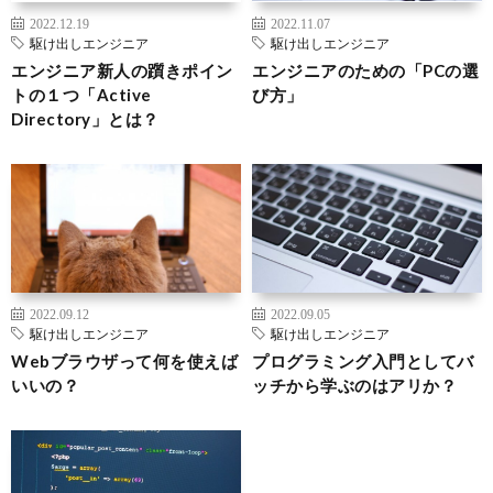
2022.12.19
2022.11.07
駆け出しエンジニア
駆け出しエンジニア
エンジニア新人の躓きポイン
エンジニアのための「PCの選
トの１つ「Active
び方」
Directory」とは？
2022.09.12
2022.09.05
駆け出しエンジニア
駆け出しエンジニア
Webブラウザって何を使えば
プログラミング入門としてバ
いいの？
ッチから学ぶのはアリか？